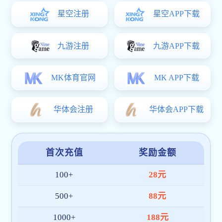
东契奇达成生涯第100场30分
10助攻壮举历史仅次于大O哈
登与詹姆斯
2026-06-04 20:04
58 次阅读
首页
/
体育看点
在篮球的世界里，东契奇以其卓越的表现不断创造历
史。近日，他达成了生涯第100场30分10助攻的壮
举，这一成就使他跻身NBA历史伟大球员之列，仅次
于传奇人物奥斯卡·罗伯特森、詹姆斯和哈登。这篇文
章将从四个方面详细探讨这一辉煌成就的重要性和影
响力，包括东契奇个人的成长历程、与历史伟大球员
的对比、对球队的贡献以及未来的发展潜力。通过这