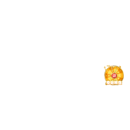
论，无疑是对他能力与潜力的高度认可。正如他们当
年所做的一样，东契奇同样以出色的数据回报着球
队，并赢得了众多赞誉。可以说，他正走在成为下一
个伟大的篮球传奇之路上。
通过这项成就，可以看出东契奇不仅拥有当前顶级球
员该有的数据，更具备长期保持这种高水准状态的可
能性。他在关键时刻展现出的决策能力与执行力，使
得人们对于他的未来充满期待。
3、对球队的重要贡献
作为达拉斯独行侠队的领军人物， 东契奇无疑是球队
成功的重要因素。他不仅仅是一名优秀得分手，更是
一位全能型控卫，为全队提供了可靠支持。在场上，
他总能通过精准传球找到最佳投篮机会，让其他队友