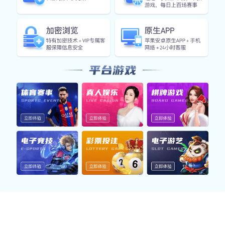
华体会体育官网app从多个层面构建立体式防御体系，涵盖
数据传输、账户操作与隐私保护，力求为用户营造安全、稳
定的使用体验。
身份认证层
双因子验证
行为识别
通过设备指纹识别、人机验证等方式，全面阻挡非法访问
尝试。