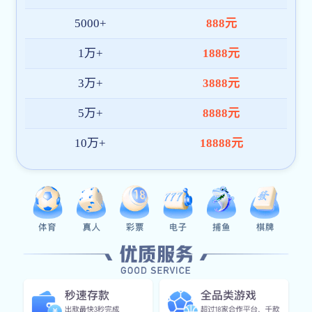
平台安全稳定
架构采用多节点部署与智能容错机制，全面提升华体会
体育-华体会体育·(中国)官方网站的访问速度与数据完
整性，支持多设备并发操作。
全球化运营体系
支持多语言界面及本地支付系统，服务覆盖东南亚、欧
美等区域，打造更贴近用户需求的本地化体验。
7x24小时服务支持
专业客服团队全年在线，提供实时响应的技术支持与使
用指导，保障平台使用无后顾之忧。
多维安全防御模型