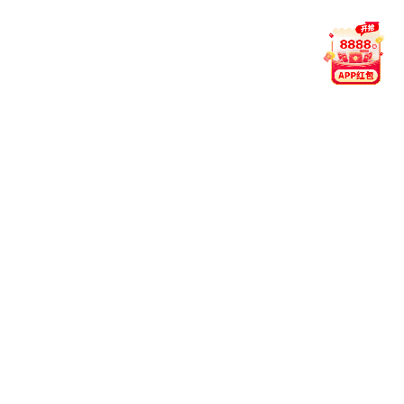
华体会体育官网app 每次更新都基于用户反馈持续优化，确
保使用体验不断升级。
v6.3.0
发布于 2025年10月
多设备同步机制上线，账号数据无缝切换。
推荐逻辑升级，提升用户内容匹配准确度。
新增教学专区，图文视频助力新手快速上手。
v6.2.0